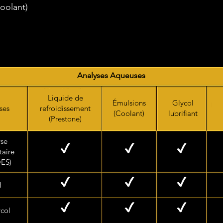
oolant)
Analyses Aqueuses
Liquide de
Émulsions
Glycol
ses
refroidissement
(Coolant)
lubrifiant
(Prestone)
yse
taire
OES)
H
col