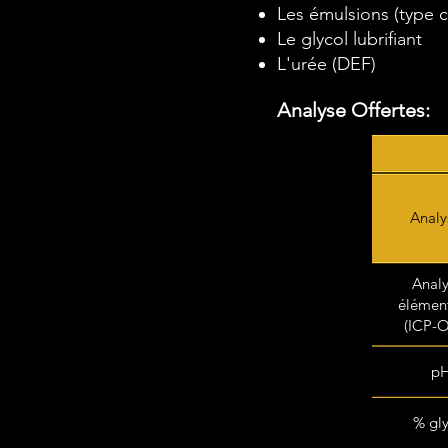
Les émulsions (type c
Le glycol lubrifiant
L'urée (DEF)
Analyse Offertes:
Analy
Anal
élémen
(ICP-
p
% gly