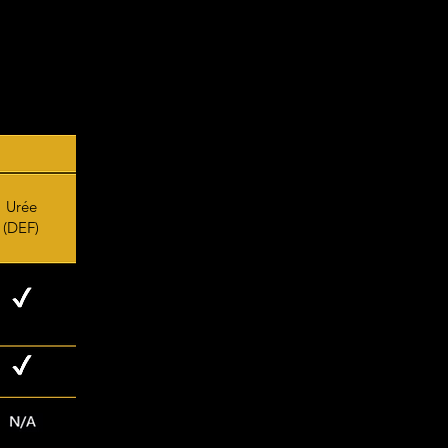
Urée
(DEF)