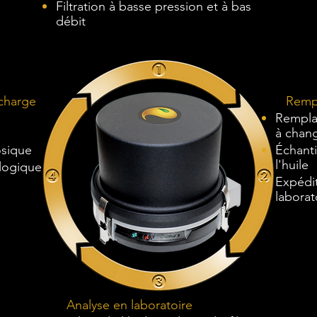
Filtration à basse pression et à bas
débit
 charge
Rempla
Rempla
à chang
osique
Échant
l'huile
logique
Expédit
laborat
Analyse en laboratoire