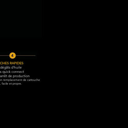
CHES RAPIDES
dégâts d'huile
s quick connect
arrêt de production
un remplacement de cartouche
, facile et propre.