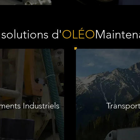
solutions d'
OLÉO
Mainten
ents Industriels
Transpor