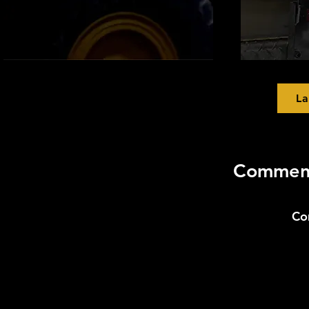
La
Comment 
Com