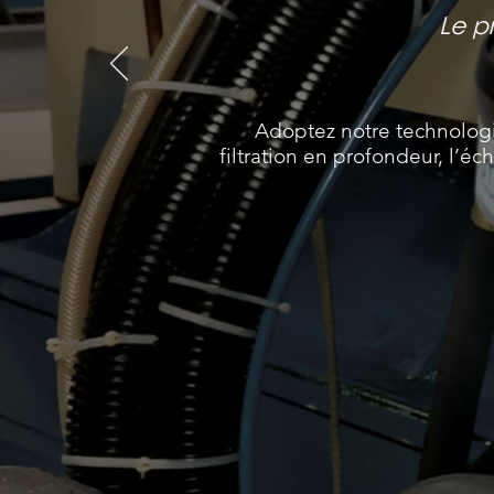
Le p
Adoptez notre technolog
filtration en profondeur, l’éc