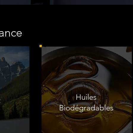
ance
Huiles
t
Biodégradables