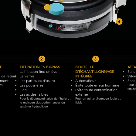
E
FILTRATION EN BY-PASS
BOUTEILLE
ATTA
r
La filtration fine enlève
D'ÉCHANTILLONNAGE
Sans 
 de retrait
Le vernis
INTÉGRÉE
Valve
pement
Les particules d'usure
Automatique
Sans 
es
Les poussières
Évite toute erreur humaine
Pour 
rapide
L'eau
Évite toute contamination
​Les acides faibles
externe
Pour la décontamination de l'huile et
Pour un échantillonnage facile et
le maintien des performances du
fiable
système hydraulique